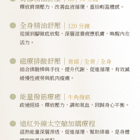
釋放肩頸壓力、改善血液循環，重拾輕盈體感。
全身精油舒壓｜
120 分鐘
從頭到腳徹底放鬆，深層滋養疲憊肌膚，喚醒內在
活力。
磁療排酸舒壓｜
背部 / 全背 / 全身
結合排酸棒與手技，提升代謝、促進循環，有效減
緩慢性疲勞與肌肉痠痛。
能量撥筋療癒｜
牛角撥筋
疏通經絡、釋放壓力，調和氣血，回歸身心平衡。
遠紅外線太空艙加購療程
溫熱能量深層滲透，促進循環、幫助排毒，是身體