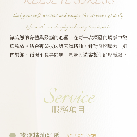
RELIEVE STRESS
Let yourself unwind and escape the stresses of daily
life with our deeply relaxing treatments.
讓疲憊的身體與緊繃的心靈，在每一次深層的觸感中徹
底釋放。結合專業技法與天然精油，針對長期壓力、肌
肉緊繃、循環不良等問題，量身打造客製化舒壓體驗。
Service
服務項目
背部精油舒壓｜
60 / 90 分鐘