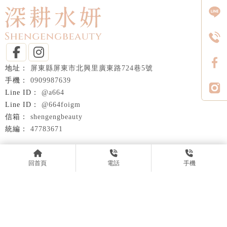
屏東縣屏東市北興里廣東路724巷5號
0909987639
@a664
@664foigm
shengengbeauty
47783671
回首頁
關於我們
服務項目
價目表
服務實例
回首頁
電話
手機
日常分享
購物專區
好評分享
聯絡我們
按摩
屏東按摩
身體按摩
屏東身體按摩
按摩會館
Designed by
揚京快客
Copyright © 2026
..
累積人氣: 82942